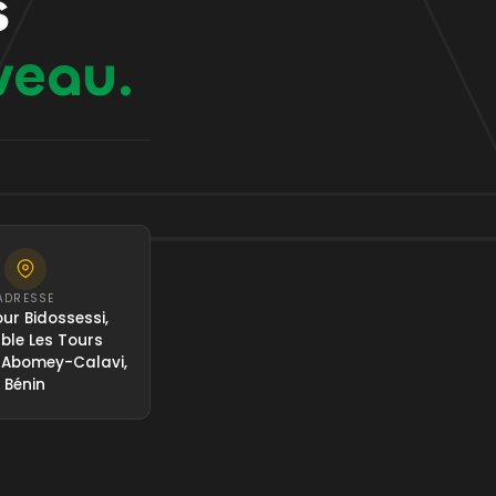
s
veau.
ADRESSE
ur Bidossessi,
le Les Tours
 Abomey-Calavi,
Bénin