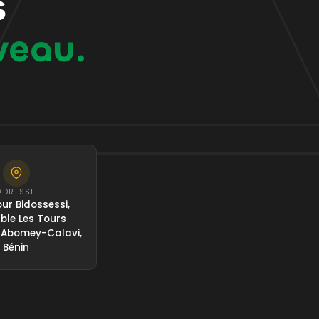
s
veau.
ADRESSE
ur Bidossessi,
le Les Tours
 Abomey-Calavi,
Bénin