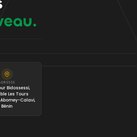
s
veau.
ADRESSE
ur Bidossessi,
le Les Tours
 Abomey-Calavi,
Bénin