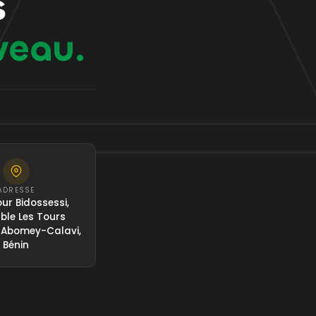
s
veau.
ADRESSE
ur Bidossessi,
le Les Tours
 Abomey-Calavi,
Bénin