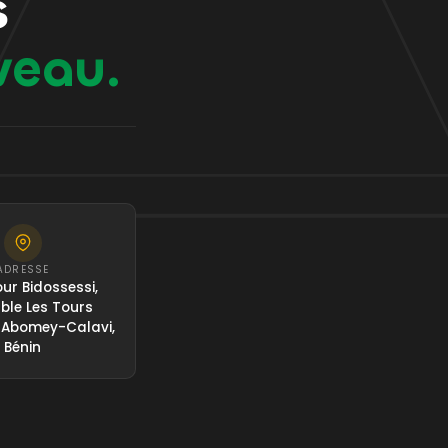
s
veau.
ADRESSE
ur Bidossessi,
le Les Tours
 Abomey-Calavi,
Bénin