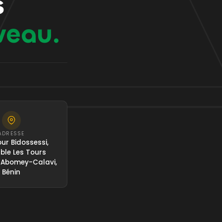
s
veau.
ADRESSE
ur Bidossessi,
le Les Tours
 Abomey-Calavi,
Bénin