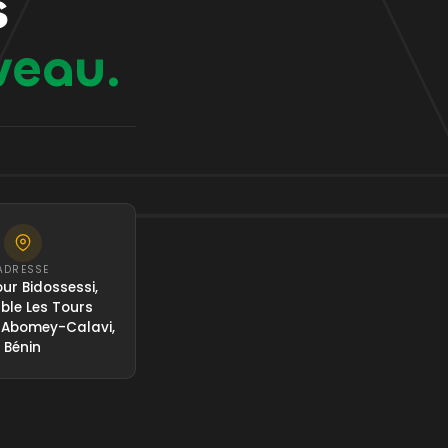
s
veau.
ADRESSE
ur Bidossessi,
le Les Tours
 Abomey-Calavi,
Bénin